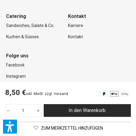
Catering
Kontakt
Sandwiches, Salate & Co.
Karriere
Kuchen & Süsses
Kontakt
Folge uns
Facebook
Instagram
8,50 €
inkl. MwSt. zzgl. Versand
Copyright © 2026 Mutterland GmbH. Alle Rechte vorbehalten.
In den Warenkorb
Impressum
Datenschutz
AGB
Widerrufsrecht
Zahlung und Versand
Barrierefreiheitserklärung
ZUM MERKZETTEL HINZUFÜGEN