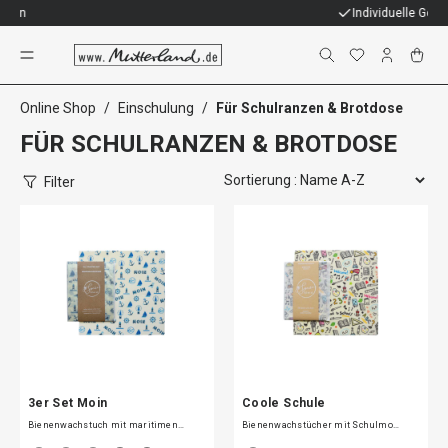
Individuelle Geschenke
Für Schulranzen & Brotdose
Online Shop
/
Einschulung
/
Für Schulranzen & Brotdose
FÜR SCHULRANZEN & BROTDOSE
Filter
3er Set Moin
Coole Schule
Bienenwachstuch mit maritimen…
Bienenwachstücher mit Schulmo…