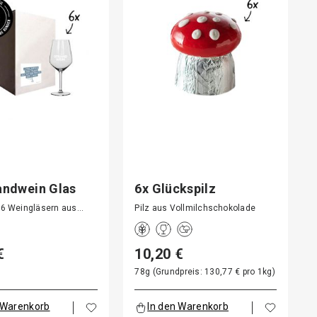
randwein Glas
6x Glückspilz
 6 Weingläsern aus…
Pilz aus Vollmilchschokolade
€
10,20 €
78g (Grundpreis: 130,77 € pro 1kg)
 Warenkorb
In den Warenkorb