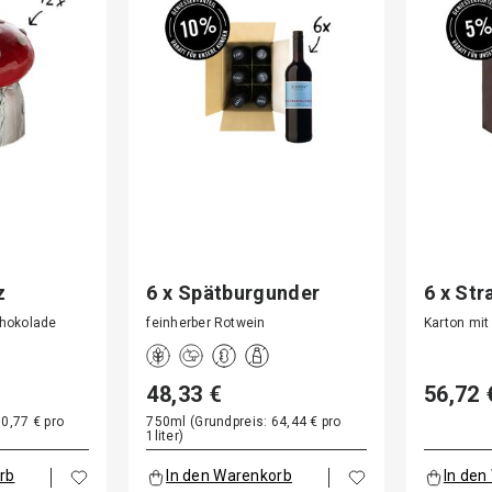
z
6 x Spätburgunder
6 x St
feinh…
chokolade
feinherber Rotwein
Karton mit
48,33 €
56,72 
0,77 € pro
750ml (Grundpreis: 64,44 € pro
1liter)
rb
In den Warenkorb
In den