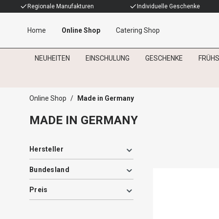
Regionale Manufakturen
Individuelle Geschenke
Home
Online Shop
Catering Shop
NEUHEITEN
EINSCHULUNG
GESCHENKE
FRÜH
Made in Germany
Online Shop
/
Made in Germany
MADE IN GERMANY
Hersteller
Bundesland
Preis