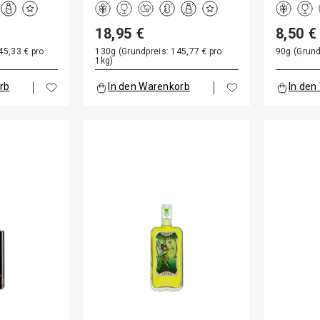
18,95 €
8,50 €
45,33 € pro
130g (Grundpreis: 145,77 € pro
90g (Grund
1kg)
rb
In den Warenkorb
In den