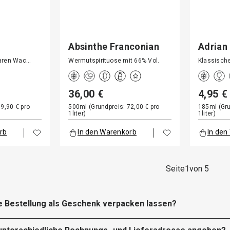
Absinthe Franconian
Adrian
Sty…
klaren Wac…
Wermutspirituose mit 66% Vol.
Klassisch
36,00 €
4,95 €
9,90 € pro
500ml (Grundpreis: 72,00 € pro
185ml (Gru
1liter)
1liter)
rb
In den Warenkorb
In den
Seite
1
von 5
e Bestellung als Geschenk verpacken lassen?