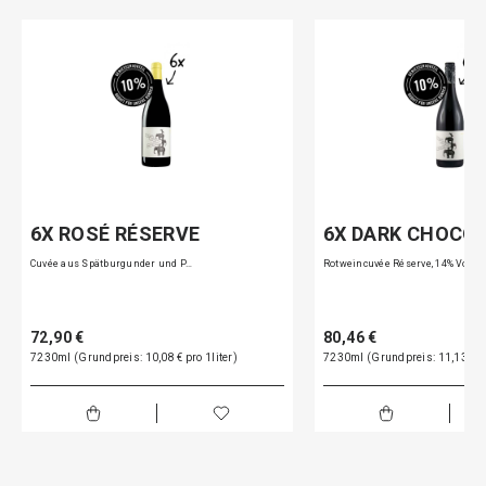
6X ROSÉ RÉSERVE
6X DARK CHOCO
Cuvée aus Spätburgunder und P…
Rotweincuvée Réserve, 14% Vol.
72,90 €
80,46 €
7230ml (Grundpreis: 10,08 € pro 1liter)
7230ml (Grundpreis: 11,13 € pr