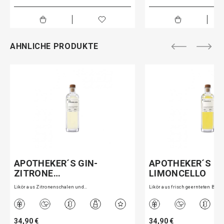
AHNLICHE PRODUKTE
APOTHEKER´S GIN-
APOTHEKER´S
ZITRONE…
LIMONCELLO
Likör aus Zitronenschalen und…
Likör aus frisch geernteten B…
34,90 €
34,90 €