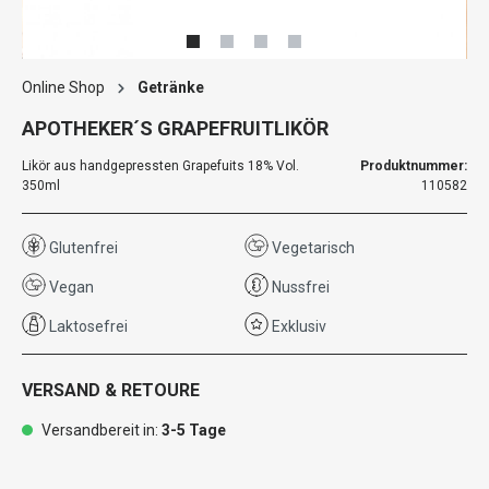
Online Shop
Getränke
APOTHEKER´S GRAPEFRUITLIKÖR
Likör aus handgepressten Grapefuits 18% Vol.
Produktnummer:
350ml
110582
Glutenfrei
Vegetarisch
Vegan
Nussfrei
Laktosefrei
Exklusiv
VERSAND & RETOURE
Versandbereit in:
3-5 Tage