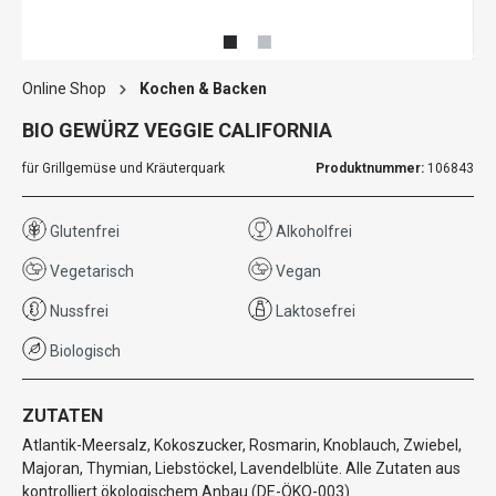
Online Shop
Kochen & Backen
BIO GEWÜRZ VEGGIE CALIFORNIA
für Grillgemüse und Kräuterquark
Produktnummer:
106843
Glutenfrei
Alkoholfrei
Vegetarisch
Vegan
Nussfrei
Laktosefrei
Biologisch
ZUTATEN
Atlantik-Meersalz, Kokoszucker, Rosmarin, Knoblauch, Zwiebel,
Majoran, Thymian, Liebstöckel, Lavendelblüte. Alle Zutaten aus
kontrolliert ökologischem Anbau (DE-ÖKO-003).