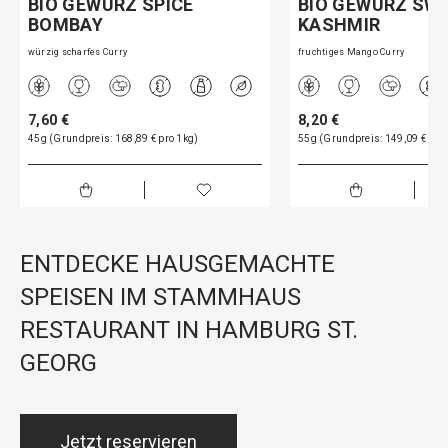
BIO GEWÜRZ SPICE
BIO GEWÜRZ SW
BOMBAY
KASHMIR
würzig scharfes Curry
fruchtiges Mango Curry
7,60 €
8,20 €
45g (Grundpreis: 168,89 € pro 1kg)
55g (Grundpreis: 149,09 € pro
ENTDECKE HAUSGEMACHTE
SPEISEN IM STAMMHAUS
RESTAURANT IN HAMBURG ST.
GEORG
Jetzt reservieren