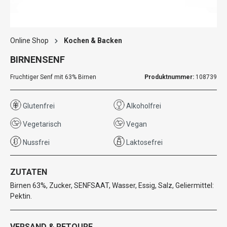
Online Shop
Kochen & Backen
BIRNENSENF
Fruchtiger Senf mit 63% Birnen
Produktnummer:
108739
Glutenfrei
Alkoholfrei
Vegetarisch
Vegan
Nussfrei
Laktosefrei
ZUTATEN
Birnen 63%, Zucker, SENFSAAT, Wasser, Essig, Salz, Geliermittel:
Pektin.
VERSAND & RETOURE