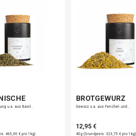
ENISCHE
BROTGEWÜRZ
ER
ng u.a. aus Basil…
Gewürz u.a. aus Fenchel- und…
12,95 €
is: 465,00 € pro 1kg)
40g (Grundpreis: 323,75 € pro 1kg