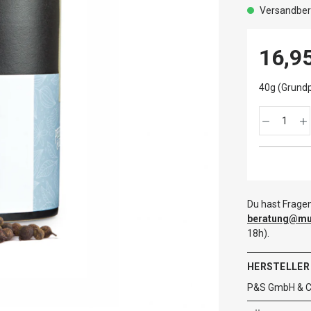
Versandbere
16,9
40g (Grundp
Du hast Fragen
beratung@mut
18h).
HERSTELLER
P&S GmbH & Co