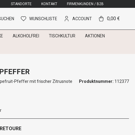
STANDORTE
KONTAKT
FIRMENKUNDEN / B2B
0,00 €
SUCHEN
WUNSCHLISTE
ACCOUNT
KE
ALKOHOLFREI
TISCHKULTUR
AKTIONEN
PFEFFER
pefruit-Pfeffer mit frischer Zitrusnote
Produktnummer:
112377
r
 RETOURE