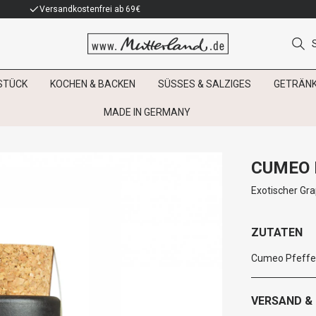
Versandkostenfrei ab 69€
STÜCK
KOCHEN & BACKEN
SÜSSES & SALZIGES
GETRÄN
MADE IN GERMANY
CUMEO 
Exotischer Gra
ZUTATEN
Cumeo Pfeffe
VERSAND &