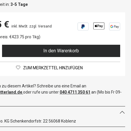
it in:
3-5 Tage
5 €
inkl. MwSt. zzgl. Versand
reis: €423.75 pro 1kg)
In den Warenkorb
ZUM MERKZETTEL HINZUFÜGEN
 zu diesem Artikel? Schreibe uns eine Email an
terland.de
oder rufe uns unter
040 4711 350 61
an (Mo bis Fr 09-
. KG Schenkendorfstr. 22 56068 Koblenz