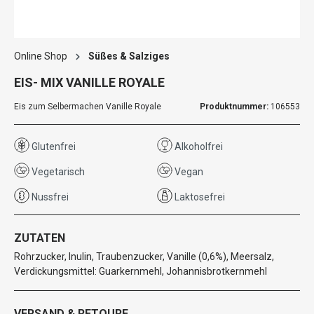
Online Shop
Süßes & Salziges
EIS- MIX VANILLE ROYALE
Eis zum Selbermachen Vanille Royale
Produktnummer:
106553
Glutenfrei
Alkoholfrei
Vegetarisch
Vegan
Nussfrei
Laktosefrei
ZUTATEN
Rohrzucker, Inulin, Traubenzucker, Vanille (0,6%), Meersalz,
Verdickungsmittel: Guarkernmehl, Johannisbrotkernmehl
VERSAND & RETOURE