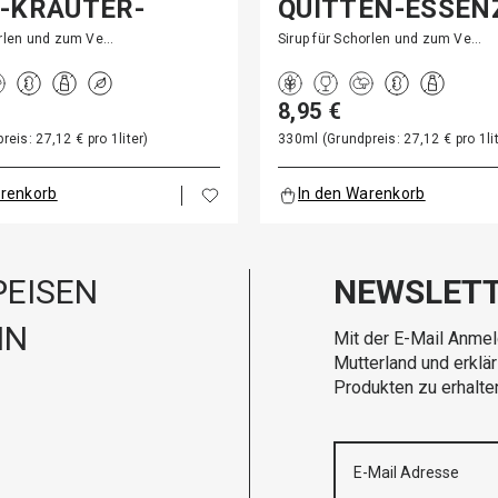
-KRÄUTER-
QUITTEN-ESSEN
Z
orlen und zum Ve…
Sirup für Schorlen und zum Ve…
8,95 €
eis: 27,12 € pro 1liter)
330ml (Grundpreis: 27,12 € pro 1lit
arenkorb
In den Warenkorb
EISEN
NEWSLET
IN
Mit der E-Mail Anmel
Mutterland und erklä
Produkten zu erhalte