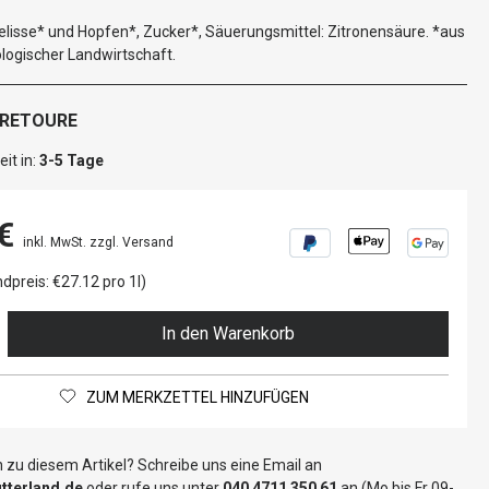
lisse* und Hopfen*, Zucker*, Säuerungsmittel: Zitronensäure. *aus
kologischer Landwirtschaft.
 RETOURE
it in:
3-5 Tage
€
inkl. MwSt. zzgl. Versand
dpreis: €27.12 pro 1l)
In den Warenkorb
ZUM MERKZETTEL HINZUFÜGEN
 zu diesem Artikel? Schreibe uns eine Email an
terland.de
oder rufe uns unter
040 4711 350 61
an (Mo bis Fr 09-