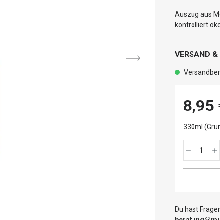
Auszug aus Me
kontrolliert ö
VERSAND &
Versandbere
8,95 
330ml (Grun
Du hast Fragen
beratung@mut