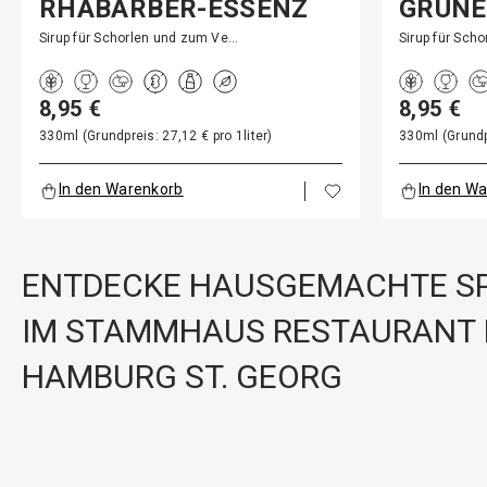
RHABARBER-ESSENZ
GRÜNE
ESSEN
Sirup für Schorlen und zum Ve…
Sirup für Sch
8,95 €
8,95 €
330ml (Grundpreis: 27,12 € pro 1liter)
330ml (Grundpr
In den Warenkorb
In den W
ENTDECKE HAUSGEMACHTE SP
IM STAMMHAUS RESTAURANT 
HAMBURG ST. GEORG