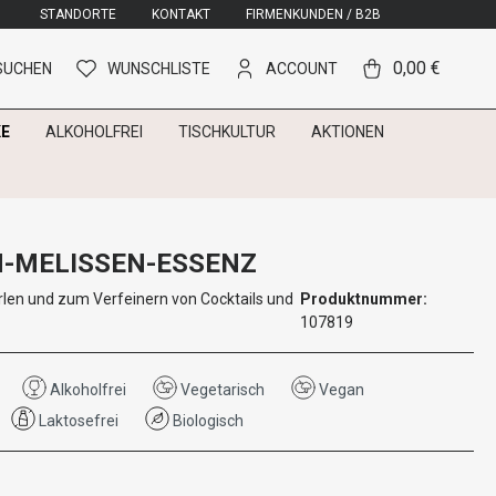
STANDORTE
KONTAKT
FIRMENKUNDEN / B2B
0,00 €
SUCHEN
WUNSCHLISTE
ACCOUNT
E
ALKOHOLFREI
TISCHKULTUR
AKTIONEN
-MELISSEN-ESSENZ
rlen und zum Verfeinern von Cocktails und
Produktnummer:
107819
Alkoholfrei
Vegetarisch
Vegan
Laktosefrei
Biologisch