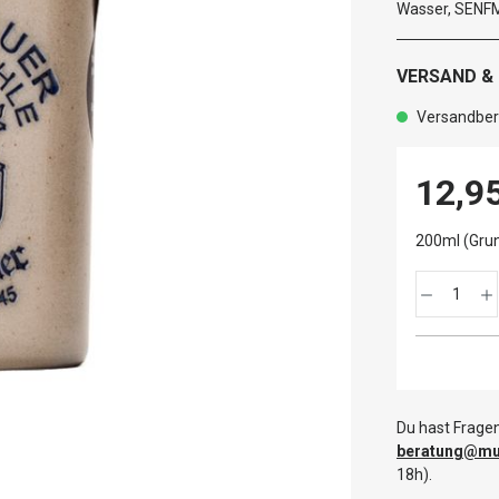
Wasser, SENFM
VERSAND &
Versandbere
12,9
200ml (Grun
Du hast Fragen
beratung@mut
18h).