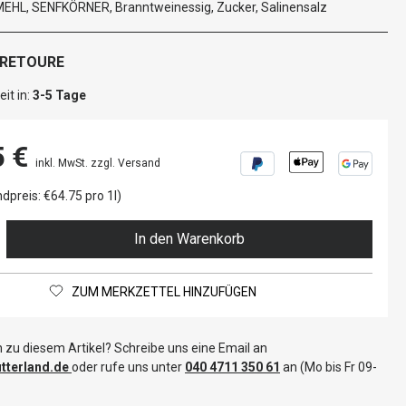
EHL, SENFKÖRNER, Branntweinessig, Zucker, Salinensalz
 RETOURE
it in:
3-5 Tage
5 €
inkl. MwSt. zzgl. Versand
dpreis: €64.75 pro 1l)
In den Warenkorb
ZUM MERKZETTEL HINZUFÜGEN
 zu diesem Artikel? Schreibe uns eine Email an
terland.de
oder rufe uns unter
040 4711 350 61
an (Mo bis Fr 09-