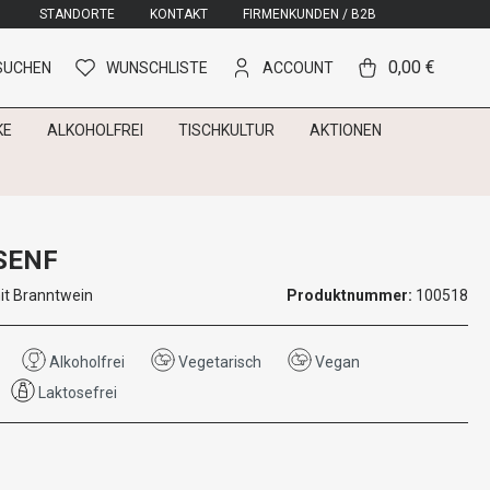
STANDORTE
KONTAKT
FIRMENKUNDEN / B2B
0,00 €
SUCHEN
WUNSCHLISTE
ACCOUNT
KE
ALKOHOLFREI
TISCHKULTUR
AKTIONEN
SENF
it Branntwein
Produktnummer:
100518
Alkoholfrei
Vegetarisch
Vegan
Laktosefrei