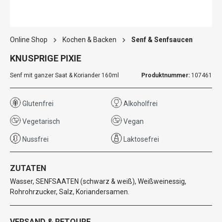
Online Shop
Kochen & Backen
Senf & Senfsaucen
KNUSPRIGE PIXIE
Senf mit ganzer Saat & Koriander 160ml
Produktnummer:
107461
Glutenfrei
Alkoholfrei
Vegetarisch
Vegan
Nussfrei
Laktosefrei
ZUTATEN
Wasser, SENFSAATEN (schwarz & weiß), Weißweinessig,
Rohrohrzucker, Salz, Koriandersamen.
VERSAND & RETOURE