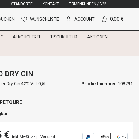
STANDORTE
KONTAKT
FIRMENKUNDEN / B2B
0,00 €
SUCHEN
WUNSCHLISTE
ACCOUNT
E
ALKOHOLFREI
TISCHKULTUR
AKTIONEN
 DRY GIN
er Dry Gin 42% Vol. 0,5l
Produktnummer:
108791
 RETOURE
gbar
5 €
inkl. MwSt. zzgl. Versand