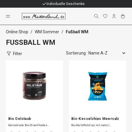
Individuelle Geschenke
Fußball WM
Online Shop
/
WM Sommer
/
Fußball WM
FUSSBALL WM
Filter
Bio Oelstaub
Bio-Kesselchips Meersalz
Getrocknete Bio-Olivenflocken…
Bio-Kartoffelchips mit natürl…