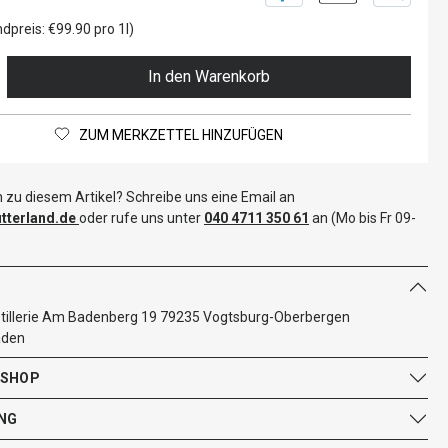
dpreis: €99.90 pro 1l)
In den Warenkorb
ZUM MERKZETTEL HINZUFÜGEN
 zu diesem Artikel? Schreibe uns eine Email an
terland.de
oder rufe uns unter
040 4711 350 61
an (Mo bis Fr 09-
illerie Am Badenberg 19 79235 Vogtsburg-Oberbergen
aden
 SHOP
NG