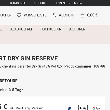
STANDORTE
KONTAKT
FIRMENKUNDEN / B2B
0,00 €
SUCHEN
WUNSCHLISTE
ACCOUNT
KE
ALKOHOLFREI
TISCHKULTUR
AKTIONEN
T DRY GIN RESERVE
ichenfass gereifter Dry Gin 43% Vol. 0,5l
Produktnummer:
108788
 RETOURE
it in:
3-5 Tage
5 €
inkl. MwSt. zzgl. Versand