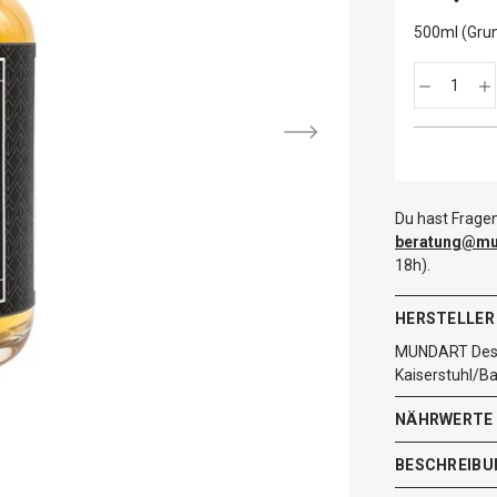
500ml (Grun
Du hast Fragen
beratung@mut
18h).
HERSTELLER
MUNDART Dest
Kaiserstuhl/B
NÄHRWERTE
BESCHREIBU