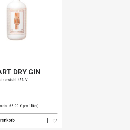
RT DRY GIN
aiserstuhl 43% V…
eis: 65,90 € pro 1liter)
arenkorb