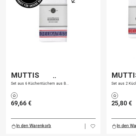
MUTTIS
MUTTI
GESCHIRRTÜCHER
GESCH
Set aus 6 Küchentüchern aus B…
Set aus 2 Kü
69,66 €
25,80 €
In den Warenkorb
In den W