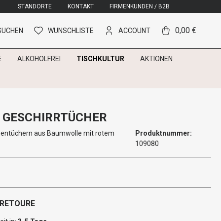
STANDORTE
KONTAKT
FIRMENKUNDEN / B2B
0,00 €
SUCHEN
WUNSCHLISTE
ACCOUNT
E
ALKOHOLFREI
TISCHKULTUR
AKTIONEN
 GESCHIRRTÜCHER
hentüchern aus Baumwolle mit rotem
Produktnummer:
109080
 RETOURE