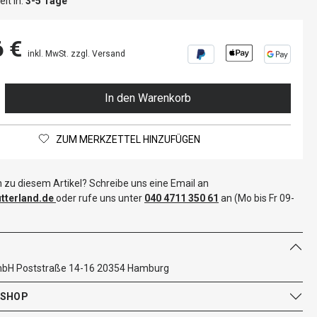
it in:
3-5 Tage
6 €
inkl. MwSt. zzgl. Versand
In den Warenkorb
ZUM MERKZETTEL HINZUFÜGEN
 zu diesem Artikel? Schreibe uns eine Email an
terland.de
oder rufe uns unter
040 4711 350 61
an (Mo bis Fr 09-
mbH Poststraße 14-16 20354 Hamburg
 SHOP