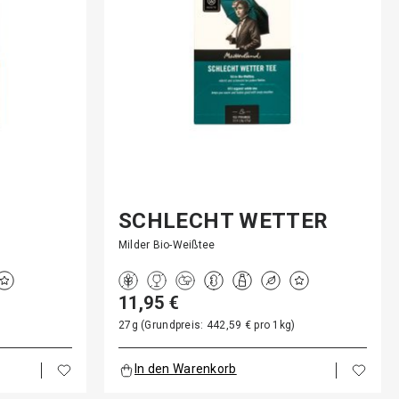
-
SCHLECHT WETTER
TEE - B…
Milder Bio-Weißtee
11,95 €
)
27g (Grundpreis: 442,59 € pro 1kg)
In den Warenkorb