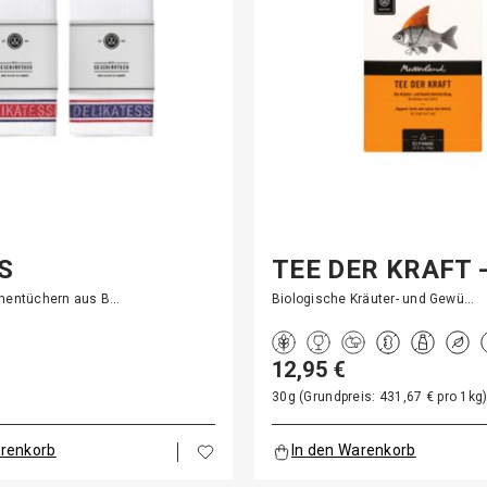
S
TEE DER KRAFT 
IRRTUCH DUO
BEUTEL
chentüchern aus B…
Biologische Kräuter- und Gewü…
12,95 €
30g (Grundpreis: 431,67 € pro 1kg
arenkorb
In den Warenkorb