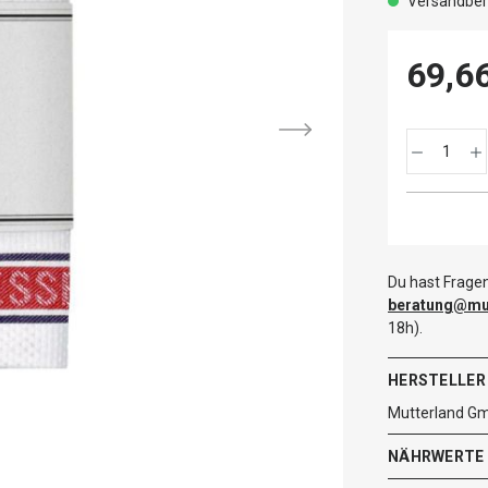
Versandbere
69,6
Du hast Fragen
beratung@mut
18h).
HERSTELLER
Mutterland G
NÄHRWERTE