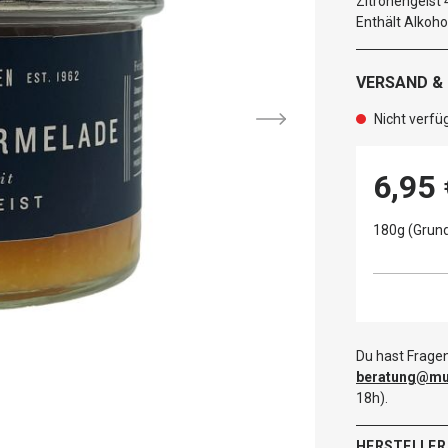
Zitronengeist 4
Enthält Alkoho
VERSAND &
Nicht verfü
6,95 
180g (Grund
Du hast Fragen
beratung@mut
18h).
HERSTELLER