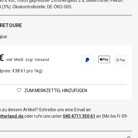
0% Vol., frisch gepresster Zitronengeist 2%, Geliermittel: Pektin.
l (3%). Ökokontrollstelle: DE-ÖKO-005
 RETOURE
gbar
€
inkl. MwSt. zzgl. Versand
preis: €38.61 pro 1kg)
ZUM MERKZETTEL HINZUFÜGEN
 zu diesem Artikel? Schreibe uns eine Email an
terland.de
oder rufe uns unter
040 4711 350 61
an (Mo bis Fr 09-