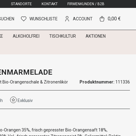
STANDORTE
KONTAKT
FIRMENKUNDEN / B2B
0,00 €
SUCHEN
WUNSCHLISTE
ACCOUNT
KE
ALKOHOLFREI
TISCHKULTUR
AKTIONEN
ENMARMELADE
 Bio-Orangenschale & Zitronenlikör
Produktnummer:
111336
ch
Exklusiv
io-Orangen 35%, frisch gepresster Bio-Orangensaft 18%,