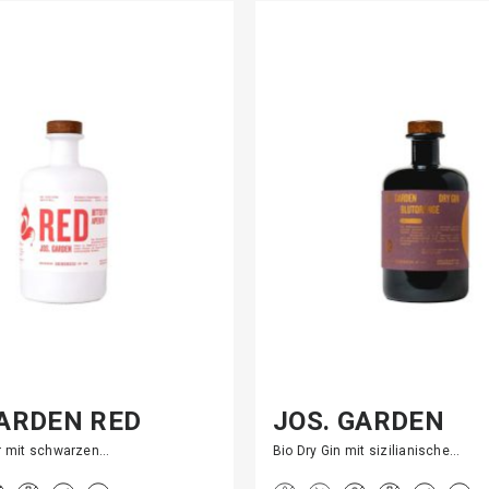
GARDEN RED
JOS. GARDEN
R
BLUTORANGE
ör mit schwarzen…
Bio Dry Gin mit sizilianische…