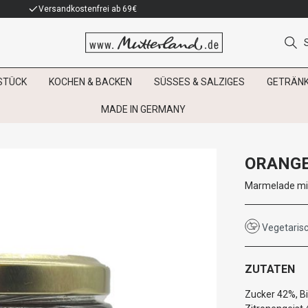
Versandkostenfrei ab 69€
STÜCK
KOCHEN & BACKEN
SÜSSES & SALZIGES
GETRÄN
MADE IN GERMANY
ORANG
Marmelade mit
Vegetaris
ZUTATEN
Zucker 42%, B