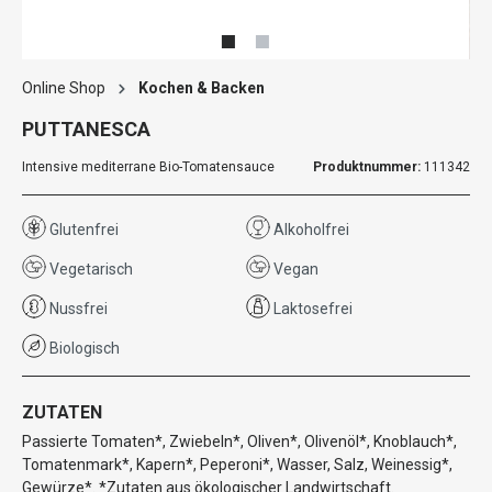
Online Shop
Kochen & Backen
PUTTANESCA
Intensive mediterrane Bio-Tomatensauce
Produktnummer:
111342
Glutenfrei
Alkoholfrei
Vegetarisch
Vegan
Nussfrei
Laktosefrei
Biologisch
ZUTATEN
Passierte Tomaten*, Zwiebeln*, Oliven*, Olivenöl*, Knoblauch*,
Tomatenmark*, Kapern*, Peperoni*, Wasser, Salz, Weinessig*,
Gewürze*. *Zutaten aus ökologischer Landwirtschaft.