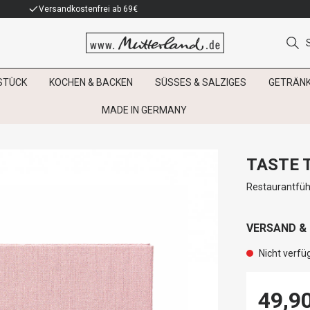
Versandkostenfrei ab 69€
STÜCK
KOCHEN & BACKEN
SÜSSES & SALZIGES
GETRÄN
MADE IN GERMANY
TASTE 
Restaurantfüh
VERSAND &
Nicht verfü
49,9