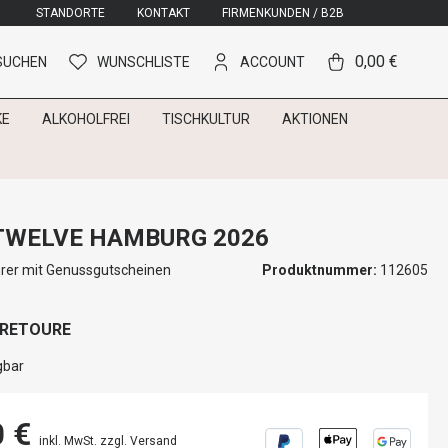
STANDORTE
KONTAKT
FIRMENKUNDEN / B2B
0,00 €
SUCHEN
WUNSCHLISTE
ACCOUNT
KE
ALKOHOLFREI
TISCHKULTUR
AKTIONEN
TWELVE HAMBURG 2026
rer mit Genussgutscheinen
Produktnummer:
112605
 RETOURE
gbar
0 €
inkl. MwSt. zzgl. Versand