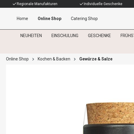
Regionale Manufakturen
Individuelle Geschenke
Home
Online Shop
Catering Shop
NEUHEITEN
EINSCHULUNG
GESCHENKE
FRÜHS
Online Shop
Kochen & Backen
Gewürze & Salze