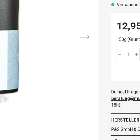
Versandbere
12,9
150g (Grund
Du hast Fragen
beratung@mut
18h).
HERSTELLER
P&S GmbH & Co