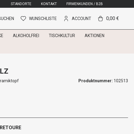
STANDORTE
KONTAKT
FIRMENKUNDEN / B2B
0,00 €
SUCHEN
WUNSCHLISTE
ACCOUNT
KE
ALKOHOLFREI
TISCHKULTUR
AKTIONEN
LZ
eramiktopf
Produktnummer:
102513
 RETOURE