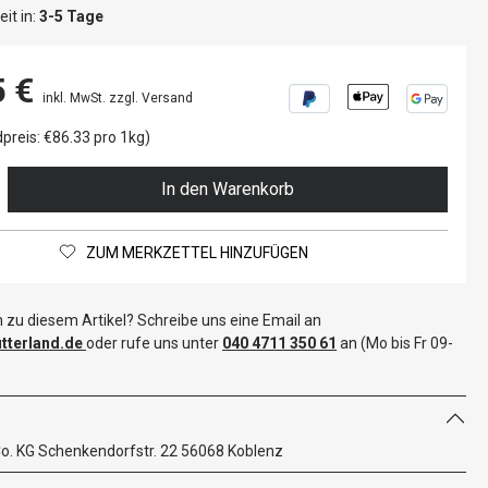
it in:
3-5 Tage
5 €
inkl. MwSt. zzgl. Versand
preis: €86.33 pro 1kg)
In den Warenkorb
ZUM MERKZETTEL HINZUFÜGEN
 zu diesem Artikel? Schreibe uns eine Email an
terland.de
oder rufe uns unter
040 4711 350 61
an (Mo bis Fr 09-
. KG Schenkendorfstr. 22 56068 Koblenz