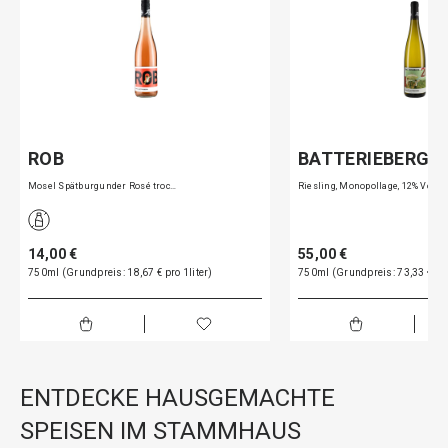
ROB
BATTERIEBERG R
Mosel Spätburgunder Rosé troc…
Riesling, Monopollage, 12% Vo…
14,00 €
55,00 €
750ml (Grundpreis: 18,67 € pro 1liter)
750ml (Grundpreis: 73,33 € pro
ENTDECKE HAUSGEMACHTE
SPEISEN IM STAMMHAUS