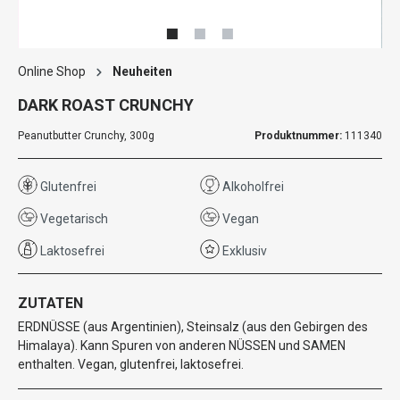
Online Shop
Neuheiten
DARK ROAST CRUNCHY
Peanutbutter Crunchy, 300g
Produktnummer:
111340
Glutenfrei
Alkoholfrei
Vegetarisch
Vegan
Laktosefrei
Exklusiv
ZUTATEN
ERDNÜSSE (aus Argentinien), Steinsalz (aus den Gebirgen des
Himalaya). Kann Spuren von anderen NÜSSEN und SAMEN
enthalten. Vegan, glutenfrei, laktosefrei.