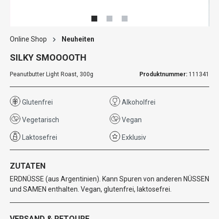
Online Shop
Neuheiten
SILKY SMOOOOTH
Peanutbutter Light Roast, 300g
Produktnummer:
111341
Glutenfrei
Alkoholfrei
Vegetarisch
Vegan
Laktosefrei
Exklusiv
ZUTATEN
ERDNÜSSE (aus Argentinien). Kann Spuren von anderen NÜSSEN
und SAMEN enthalten. Vegan, glutenfrei, laktosefrei.
VERSAND & RETOURE