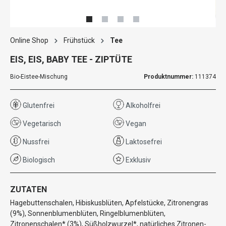
Online Shop
Frühstück
Tee
EIS, EIS, BABY TEE - ZIPTÜTE
Bio-Eistee-Mischung
Produktnummer:
111374
Glutenfrei
Alkoholfrei
Vegetarisch
Vegan
Nussfrei
Laktosefrei
Biologisch
Exklusiv
ZUTATEN
Hagebuttenschalen, Hibiskusblüten, Apfelstücke, Zitronengras
(9%), Sonnenblumenblüten, Ringelblumenblüten,
Zitronenschalen* (3%), Süßholzwurzel*, natürliches Zitronen-