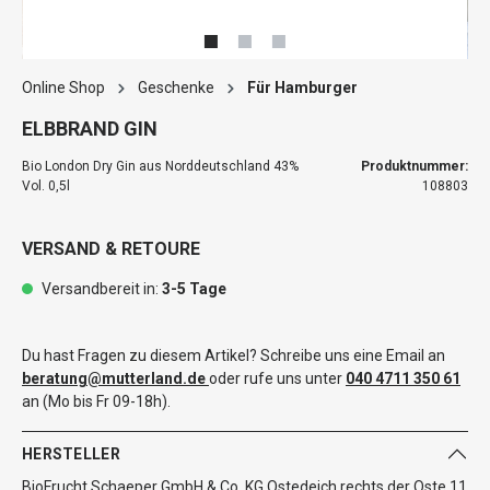
Online Shop
Geschenke
Für Hamburger
ELBBRAND GIN
Bio London Dry Gin aus Norddeutschland 43%
Produktnummer:
Vol. 0,5l
108803
VERSAND & RETOURE
Versandbereit in:
3-5 Tage
Du hast Fragen zu diesem Artikel? Schreibe uns eine Email an
beratung@mutterland.de
oder rufe uns unter
040 4711 350 61
an (Mo bis Fr 09-18h).
HERSTELLER
BioFrucht Schaeper GmbH & Co. KG Ostedeich rechts der Oste 11