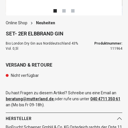
Online Shop
Neuheiten
SET- 2ER ELBBRAND GIN
Bio London Dry Gin aus Norddeutschland 43%
Produktnummer:
Vol. 0,5l
111964
VERSAND & RETOURE
Nicht verfügbar
Du hast Fragen zu diesem Artikel? Schreibe uns eine Email an
beratung@mutterland.de
oder rufe uns unter
040 4711 350 61
an (Mo bis Fr 09-18h).
HERSTELLER
BioFrucht Schaeper GmbH & Co. KG Ostedeich rechts der Oste 11