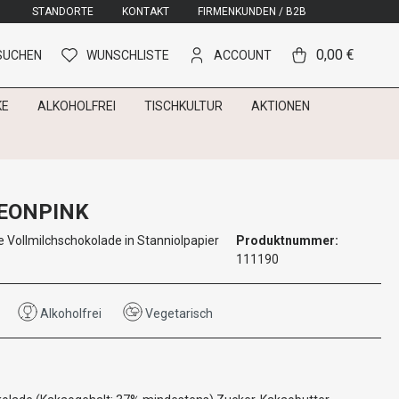
STANDORTE
KONTAKT
FIRMENKUNDEN / B2B
0,00 €
SUCHEN
WUNSCHLISTE
ACCOUNT
KE
ALKOHOLFREI
TISCHKULTUR
AKTIONEN
EONPINK
 Vollmilchschokolade in Stanniolpapier
Produktnummer:
111190
Alkoholfrei
Vegetarisch