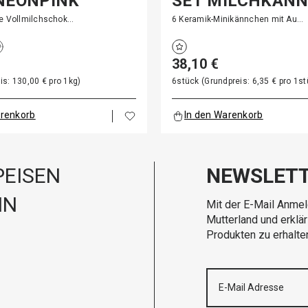
NEONPINK
SET MILCHKÄN
te Vollmilchschok…
6 Keramik-Minikännchen mit Au…
38,10 €
is: 130,00 € pro 1kg)
6stück (Grundpreis: 6,35 € pro 1st
arenkorb
In den Warenkorb
EISEN
NEWSLET
IN
Mit der E-Mail Anmel
Mutterland und erklä
Produkten zu erhalte