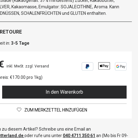
kolade (Kakaogehalt: 37% mindestens) Zucker, Kakaobutter,
VER, Kakaomasse, Emulgator: SOJALECITHINE, Aroma. Kann
RDNÜSSEN, SCHALENFRÜCHTEN und GLUTEN enthalten.
 RETOURE
it in:
3-5 Tage
€
inkl. MwSt. zzgl. Versand
reis: €170.00 pro 1kg)
In den Warenkorb
ZUM MERKZETTEL HINZUFÜGEN
 zu diesem Artikel? Schreibe uns eine Email an
terland.de
oder rufe uns unter
040 4711 350 61
an (Mo bis Fr 09-