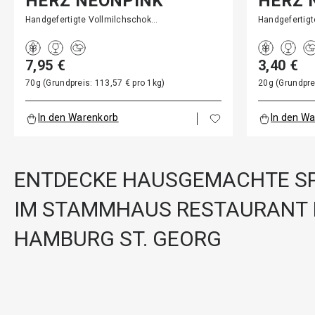
HERZ NEONPINK
HERZ 
Handgefertigte Vollmilchschok…
Handgefertig
7,95 €
3,40 €
70g (Grundpreis: 113,57 € pro 1kg)
20g (Grundpre
In den Warenkorb
In den W
ENTDECKE HAUSGEMACHTE SP
IM STAMMHAUS RESTAURANT 
HAMBURG ST. GEORG