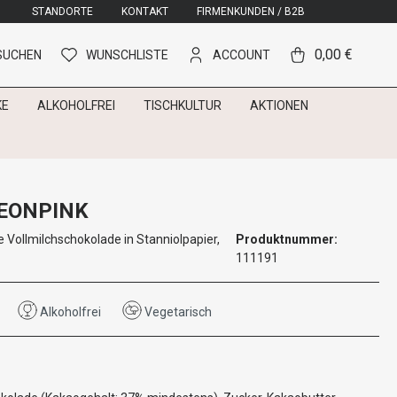
STANDORTE
KONTAKT
FIRMENKUNDEN / B2B
0,00 €
SUCHEN
WUNSCHLISTE
ACCOUNT
KE
ALKOHOLFREI
TISCHKULTUR
AKTIONEN
EONPINK
 Vollmilchschokolade in Stanniolpapier,
Produktnummer:
111191
Alkoholfrei
Vegetarisch