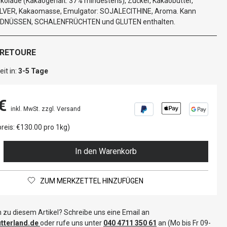
kolade (Kakaogehalt: 37% mindestens), Zucker, Kakaobutter,
VER, Kakaomasse, Emulgator: SOJALECITHINE, Aroma. Kann
RDNÜSSEN, SCHALENFRÜCHTEN und GLUTEN enthalten.
 RETOURE
it in:
3-5 Tage
€
inkl. MwSt. zzgl. Versand
reis: €130.00 pro 1kg)
In den Warenkorb
ZUM MERKZETTEL HINZUFÜGEN
 zu diesem Artikel? Schreibe uns eine Email an
terland.de
oder rufe uns unter
040 4711 350 61
an (Mo bis Fr 09-