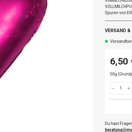
VollMILCHscho
VOLLMILCHPUL
Spuren von E
VERSAND &
Versandbere
6,50 
50g (Grundp
Du hast Fragen
beratung@mut