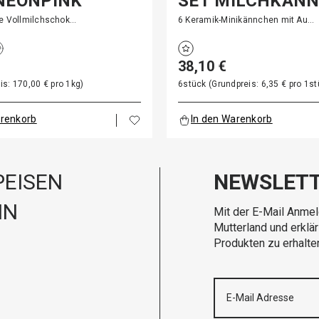
NEONPINK
SET MILCHKÄN
te Vollmilchschok…
6 Keramik-Minikännchen mit Au…
38,10 €
is: 170,00 € pro 1kg)
6stück (Grundpreis: 6,35 € pro 1st
arenkorb
In den Warenkorb
EISEN
NEWSLET
IN
Mit der E-Mail Anmel
Mutterland und erklä
Produkten zu erhalte