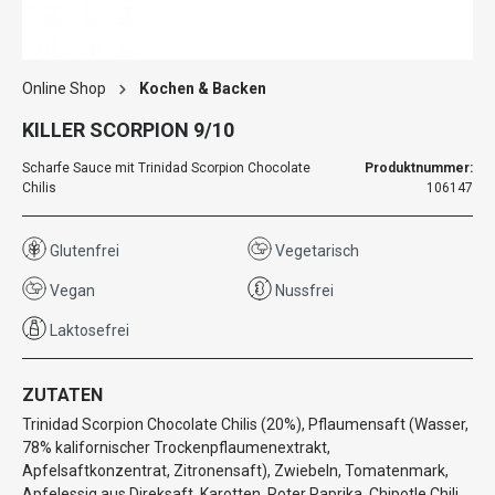
Online Shop
Kochen & Backen
KILLER SCORPION 9/10
Scharfe Sauce mit Trinidad Scorpion Chocolate
Produktnummer:
Chilis
106147
Glutenfrei
Vegetarisch
Vegan
Nussfrei
Laktosefrei
ZUTATEN
Trinidad Scorpion Chocolate Chilis (20%), Pflaumensaft (Wasser,
78% kalifornischer Trockenpflaumenextrakt,
Apfelsaftkonzentrat, Zitronensaft), Zwiebeln, Tomatenmark,
Apfelessig aus Direksaft, Karotten, Roter Paprika, Chipotle Chili