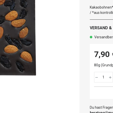
Kakaobohnen*,
/ *aus kontrol
VERSAND &
Versandbere
7,90 
80g (Grundp
Du hast Fragen
beratung@mut