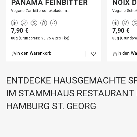
PANAMA FEINBITTER
NOIX 
Vegane Zartbitterschokolade m…
Vegane Schok
7,90 €
7,90 €
80g (Grundpreis: 98,75 € pro 1kg)
80g (Grundpre
In den Warenkorb
In den W
ENTDECKE HAUSGEMACHTE SP
IM STAMMHAUS RESTAURANT 
HAMBURG ST. GEORG