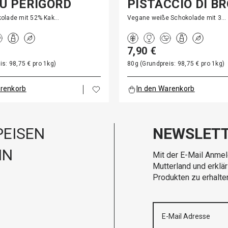
DU PÉRIGORD
PISTACCIO DI B
olade mit 52% Kak…
Vegane weiße Schokolade mit 3…
7,90 €
is: 98,75 € pro 1kg)
80g (Grundpreis: 98,75 € pro 1kg)
arenkorb
In den Warenkorb
EISEN
NEWSLET
IN
Mit der E-Mail Anmel
Mutterland und erklä
Produkten zu erhalte