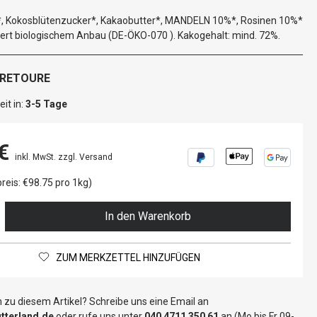
 Kokosblütenzucker*, Kakaobutter*, MANDELN 10%*, Rosinen 10%*
liert biologischem Anbau (DE-ÖKO-070 ). Kakogehalt: mind. 72%.
 RETOURE
it in:
3-5 Tage
€
inkl. MwSt. zzgl. Versand
reis: €98.75 pro 1kg)
In den Warenkorb
ZUM MERKZETTEL HINZUFÜGEN
 zu diesem Artikel? Schreibe uns eine Email an
terland.de
oder rufe uns unter
040 4711 350 61
an (Mo bis Fr 09-