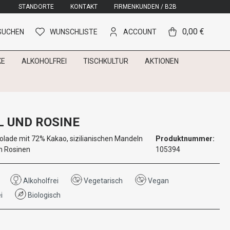
STANDORTE
KONTAKT
FIRMENKUNDEN / B2B
0,00 €
SUCHEN
WUNSCHLISTE
ACCOUNT
KE
ALKOHOLFREI
TISCHKULTUR
AKTIONEN
 UND ROSINE
lade mit 72% Kakao, sizilianischen Mandeln
Produktnummer:
n Rosinen
105394
Alkoholfrei
Vegetarisch
Vegan
i
Biologisch