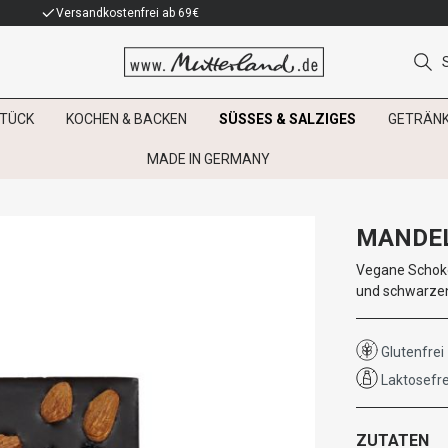
Versandkostenfrei ab 69€
TÜCK
KOCHEN & BACKEN
SÜSSES & SALZIGES
GETRÄN
MADE IN GERMANY
MANDEL
Vegane Schoko
und schwarze
Glutenfrei
Laktosefre
ZUTATEN