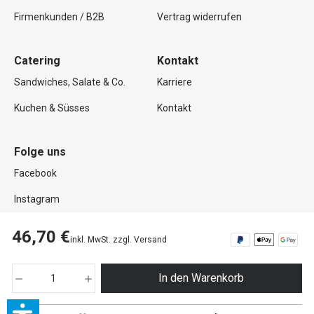
Firmenkunden / B2B
Vertrag widerrufen
Catering
Kontakt
Sandwiches, Salate & Co.
Karriere
Kuchen & Süsses
Kontakt
Folge uns
Facebook
Instagram
46,70 €
inkl. MwSt. zzgl. Versand
Copyright © 2026 Mutterland GmbH. Alle Rechte vorbehalten.
In den Warenkorb
Impressum
Datenschutz
AGB
Widerrufsrecht
Zahlung und Versand
Barrierefreiheitserklärung