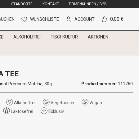
STANDORTE
KONTAKT
FIRMENKUNDEN / B2B
0,00 €
SUCHEN
WUNSCHLISTE
ACCOUNT
KE
ALKOHOLFREI
TISCHKULTUR
AKTIONEN
 TEE
ginal-Premium Matcha, 30g
Produktnummer:
111260
Alkoholfrei
Vegetarisch
Vegan
Laktosefrei
Exklusiv