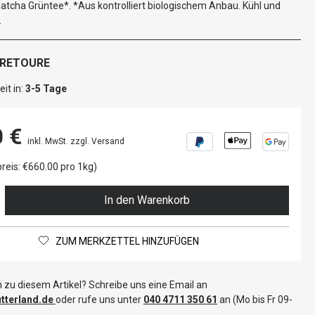
tcha Grüntee*. *Aus kontrolliert biologischem Anbau. Kühl und
.
 RETOURE
it in:
3-5 Tage
0 €
inkl. MwSt. zzgl. Versand
reis: €660.00 pro 1kg)
In den Warenkorb
ZUM MERKZETTEL HINZUFÜGEN
 zu diesem Artikel? Schreibe uns eine Email an
terland.de
oder rufe uns unter
040 4711 350 61
an (Mo bis Fr 09-