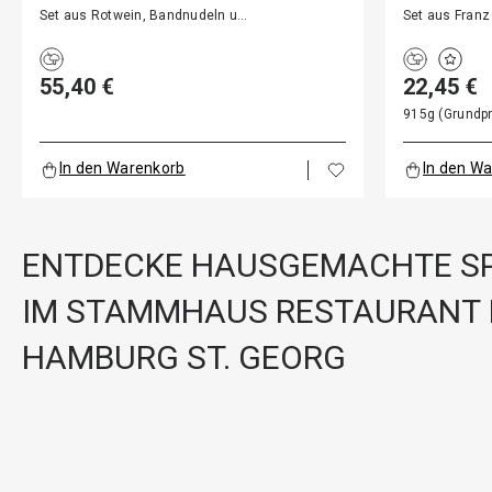
RANZ
Set aus Rotwein, Bandnudeln u…
Set aus Franz
55,40 €
22,45 €
915g (Grundpr
In den Warenkorb
In den W
ENTDECKE HAUSGEMACHTE SP
IM STAMMHAUS RESTAURANT 
HAMBURG ST. GEORG