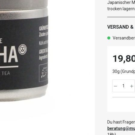
Japanischer Ma
trocken lagern
VERSAND &
Versandbere
19,8
30g (Grundp
Du hast Fragen
beratung@mut
18h).