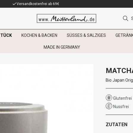
Versandkostenfrei ab 69€
STÜCK
KOCHEN & BACKEN
SÜSSES & SALZIGES
GETRÄN
MADE IN GERMANY
MATCHA
Bio Japan Ori
Glutenfrei
Nussfrei
ZUTATEN