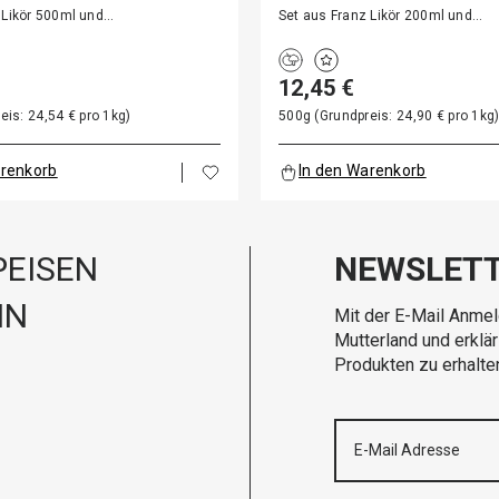
BRÖTCHEN…
FRANZBRÖTCHE
 Likör 500ml und…
Set aus Franz Likör 200ml und…
12,45 €
eis: 24,54 € pro 1kg)
500g (Grundpreis: 24,90 € pro 1kg
arenkorb
In den Warenkorb
EISEN
NEWSLET
IN
Mit der E-Mail Anmel
Mutterland und erklä
Produkten zu erhalte