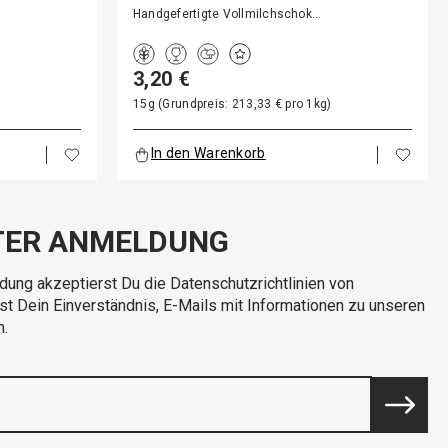
…
NEO…
Handgefertigte Vollmilchschok…
3,20 €
)
15g (Grundpreis: 213,33 € pro 1kg)
In den Warenkorb
TER ANMELDUNG
dung akzeptierst Du die Datenschutzrichtlinien von
rst Dein Einverständnis, E-Mails mit Informationen zu unseren
n.