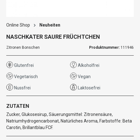
Online Shop
Neuheiten
NASCHKATER SAURE FRÜCHTCHEN
Zitronen Bonschen
Produktnummer:
111946
Glutenfrei
Alkoholfrei
Vegetarisch
Vegan
Nussfrei
Laktosefrei
ZUTATEN
Zucker, Glukosesirup, Säuerungsmittel: Zitronensäure,
Natriumhydrogencarbonat, Natürliches Aroma, Farbstoffe: Beta
Carotin, Brillantblau FCF.