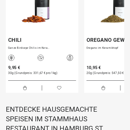
CHILI
OREGANO GEWÜ
Ganze Birdseye Chilis im Kera…
Oregano im Keramiktopf
9,95 €
10,95 €
30g (Grundpreis: 331,67 € pro 1kg)
20g (Grundpreis: 547,50 € pro
ENTDECKE HAUSGEMACHTE
SPEISEN IM STAMMHAUS
RESTAURANT IN HAMBURG ST.